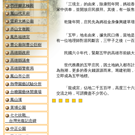
「三境主」的由來，除康熙年間，媽祖香火
竹仔腳北極殿
家中供奉，並開放庄民膜拜。其後，有一販售
鳳山代天府
雷府大將公廟
乾隆年間，庄民先為媽祖金身像興建草壇奉
赤山文衡殿
「五甲」地名由來，據先民口傳，當地是由
鳳邑福德宮
有一位地理師對居民斷言，三甲子之後（一百
曹公廟與曹公巨樹
高雄縣政府
民國六Ｏ年代，緊鄰五甲的高雄市前鎮大力
高雄縣議會
世代務農的五甲庄民，因土地納入都市計劃
高雄縣警察局
為熱潮，更多的香火錢源源而來。籌建初期，
立即成為五甲地標。
鳳山市公所
熱帶園藝試驗分所
「龍成宮」佔地二千五百坪，高度三十六公
台糖園藝休閒廣場
交流之時，可謂費盡不少苦心。
鳳山溪
黃埔公園
七七抗戰、
台灣光復記念碑
中正公園