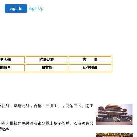
Sign In
Sign-Up
史人物
節慶活動
古 蹟
間故事
圖書館
延伸閱讀
祖師、戴府元帥，合稱「三境主」，庇佑庄民。開庄
有大批福建先民渡海來到鳳山墾殖落戶。沿海移民習
傳迄今。