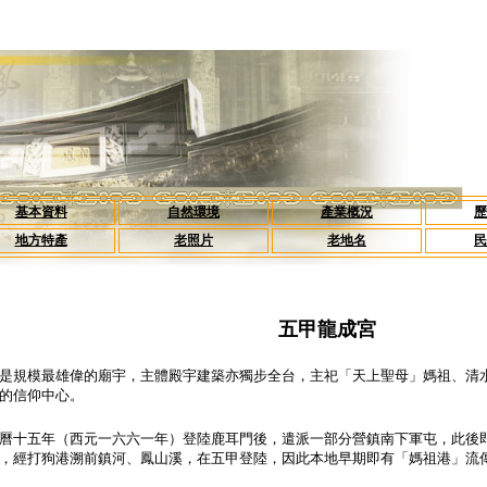
基本資料
自然環境
產業概況
歷
地方特產
老照片
老地名
民
五甲龍成宮
規模最雄偉的廟宇，主體殿宇建築亦獨步全台，主祀「天上聖母」媽祖、清水
的信仰中心。
十五年（西元一六六一年）登陸鹿耳門後，遣派一部分營鎮南下軍屯，此後即
，經打狗港溯前鎮河、鳳山溪，在五甲登陸，因此本地早期即有「媽祖港」流