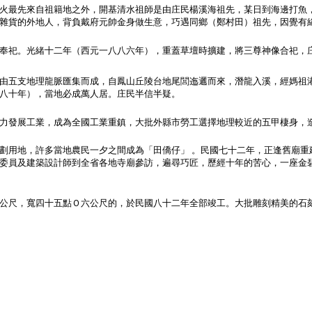
最先來自祖籍地之外，開基清水祖師是由庄民楊溪海祖先，某日到海邊打魚，
雜貨的外地人，背負戴府元帥金身做生意，巧遇同鄉（鄭村田）祖先，因覺有
祀。光緒十二年（西元一八八六年），重蓋草壇時擴建，將三尊神像合祀，庄
五支地理龍脈匯集而成，自鳳山丘陵台地尾閭迤邐而來，潛龍入溪，經媽祖港
八十年），當地必成萬人居。庄民半信半疑。
發展工業，成為全國工業重鎮，大批外縣市勞工選擇地理較近的五甲棲身，造
用地，許多當地農民一夕之間成為「田僑仔」 。民國七十二年，正逢舊廟重
委員及建築設計師到全省各地寺廟參訪，遍尋巧匠，歷經十年的苦心，一座金
尺，寬四十五點Ｏ六公尺的，於民國八十二年全部竣工。大批雕刻精美的石刻