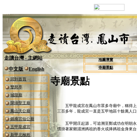
走讀台灣 - 主網站
地圖導覽
寺廟景點
中文版
English
寺廟景點
回到首頁
雙慈亭
城隍廟
開漳聖王廟
五甲龍成宮在鳳山市眾多寺廟中，稱得上是
鳳山天公廟
三百多年，龍成宮一直是五甲地區十餘萬人口
鎮南宮仙公廟
五甲開庄起源，可追溯至鄭成功在明朝永曆
五甲龍成宮
慣掛著家鄉湄洲媽祖的香火或捧媽祖金身來台
新甲北極殿