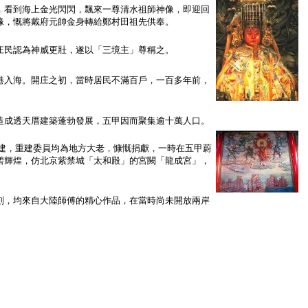
看到海上金光閃閃，飄來一尊清水祖師神像，即迎回
緣，慨將戴府元帥金身轉給鄭村田祖先供奉。
民認為神威更壯，遂以「三境主」尊稱之。
入海。開庄之初，當時居民不滿百戶，一百多年前，
成透天厝建築蓬勃發展，五甲因而聚集逾十萬人口。
建，重建委員均為地方大老，慷慨捐獻，一時在五甲蔚
碧輝煌，仿北京紫禁城「太和殿」的宮闕「龍成宮」，
，均來自大陸師傅的精心作品，在當時尚未開放兩岸